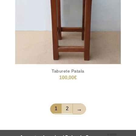
Taburete Patala
100,00
€
LEER MÁS
1
2
→