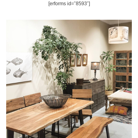
[erforms id="8593"]