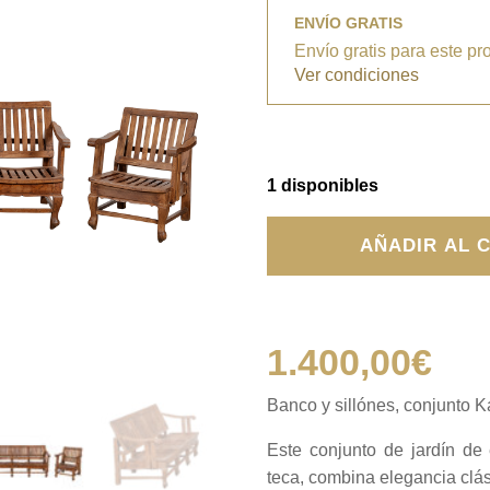
ENVÍO GRATIS
Envío gratis para este pr
Ver condiciones
1 disponibles
Banco
AÑADIR AL 
y
sillónes,
conjunto
Kali
Mirch
1.400,00
€
cantidad
Banco y sillónes, conjunto K
Este conjunto de jardín de 
teca, combina elegancia clási