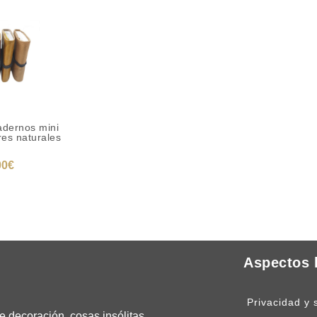
adernos mini
res naturales
00
€
 CARRITO
Aspectos 
Privacidad y 
 decoración, cosas insólitas