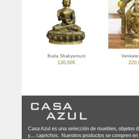
Buda Shakyamuni
Venkate
130,00
€
220,
AÑADIR AL CARRITO
AÑADIR AL
Casa Azul es una selección de muebles, objetos de
y.... caprichos. Nuestros productos se compren en 