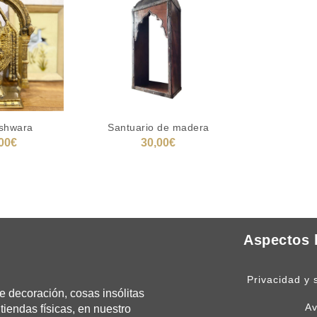
shwara
Santuario de madera
00
€
30,00
€
 CARRITO
AÑADIR AL CARRITO
Aspectos 
Privacidad y 
 decoración, cosas insólitas
Av
tiendas físicas, en nuestro