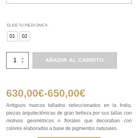
ELIGE TU PIEZA ÚNICA:
01
02
Antiguos
AÑADIR AL CARRITO
marcos
tallados
cantidad
630,00
€
-
650,00
€
Rango
Antiguos marcos tallados seleccionados en la India,
piezas arquitectónicas de gran belleza por sus tallas con
de
motivos geométricos o florales que decoraban con
colores elaborados a base de pigmentos naturales.
precios: