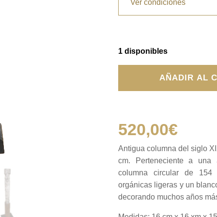
Ver condiciones
1 disponibles
Antigua
AÑADIR AL 
columna
cantidad
520,00
€
Antigua columna del siglo XI
cm. Perteneciente a una an
columna circular de 154 
orgánicas ligeras y un blan
decorando muchos años má
Medidas: 16 cm x 16 xm x 1