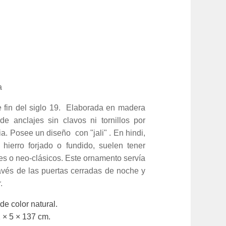
a
e fin del siglo 19. Elaborada en madera
de anclajes sin clavos ni tornillos por
ia. Posee un diseño con "jali" . En hindi,
e hierro forjado o fundido, suelen tener
es o neo-clásicos. Este ornamento servía
ravés de las puertas cerradas de noche y
.
e color natural.
 × 5 × 137 cm.