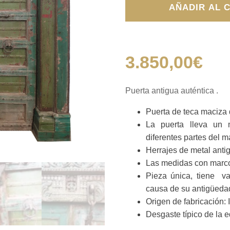
Puerta
AÑADIR AL 
de
Haveli
antigua
cantidad
3.850,00
€
Puerta antigua auténtica .
Puerta de teca maciza d
La puerta lleva un 
diferentes partes del m
Herrajes de metal anti
Las medidas con marco
Pieza única, tiene va
causa de su antigüeda
Origen de fabricación: I
Desgaste típico de la e