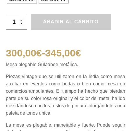
Mesa
AÑADIR AL CARRITO
plegable
Gulaabee
cantidad
300,00
€
-
345,00
€
Rango
Mesa plegable Gulaabee metálica.
de
Piezas vintage que se utilizaron en la India como mesa
auxiliar en eventos como bodas o bien como mesa en
precios:
comercios ambulantes. El tiempo ha hecho que pierdan
parte de su color rosa original y el color del metal ha ido
desde
mezclándose con los restos de pintura, otorgándoles una
paleta de tonos única.
300,00€
La mesa es plegable, manejable y fuerte. Puede seguir