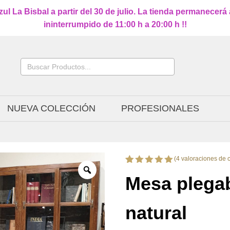
l La Bisbal a partir del 30 de julio. La tienda permanecerá
ininterrumpido de 11:00 h a 20:00 h !!
Buscar:
NUEVA COLECCIÓN
PROFESIONALES
(
4
valoraciones de c
Valorado
4
Mesa plega
con
5.00
de 5 en
base a
valoraciones
natural
de
clientes