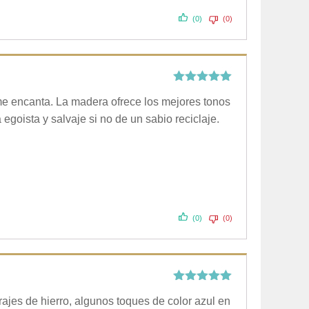
(0)
(0)
Valorado
 me encanta. La madera ofrece los mejores tonos
con
5
de 5
egoista y salvaje si no de un sabio reciclaje.
(0)
(0)
Valorado
ajes de hierro, algunos toques de color azul en
con
5
de 5