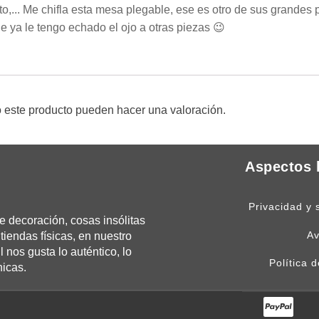
acto,... Me chifla esta mesa plegable, ese es otro de sus grande
 ya le tengo echado el ojo a otras piezas 😉
 este producto pueden hacer una valoración.
Aspectos 
Privacidad y 
 decoración, cosas insólitas
Av
tiendas físicas, en nuestro
os gusta lo auténtico, lo
Política 
nicas.