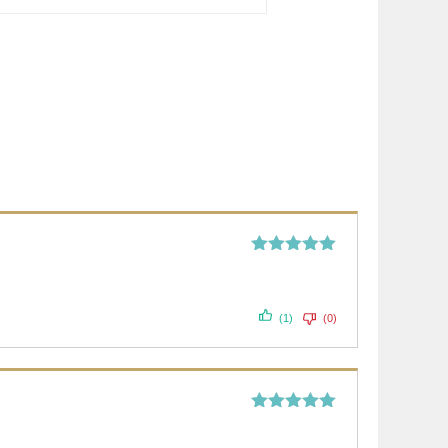
Valorado
con
5
de 5
(1)
(0)
Valorado
con
5
de 5