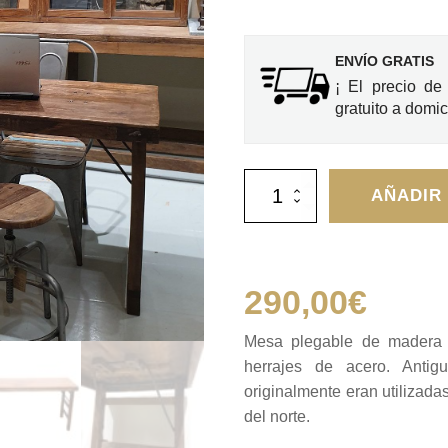
ENVÍO GRATIS
¡ El precio de
gratuito a domici
Mesa
AÑADIR
plegable
de
madera
natural
cantidad
290,00
€
Mesa plegable de madera n
herrajes de acero. Anti
originalmente eran utilizada
del norte.