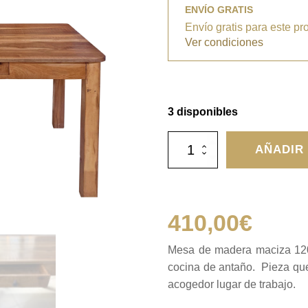
ENVÍO GRATIS
Envío gratis para este pr
Ver condiciones
3 disponibles
Mesa
AÑADIR
de
madera
maciza
120
cm
410,00
€
cantidad
Mesa de madera maciza 120
cocina de antaño. Pieza qu
acogedor lugar de trabajo.