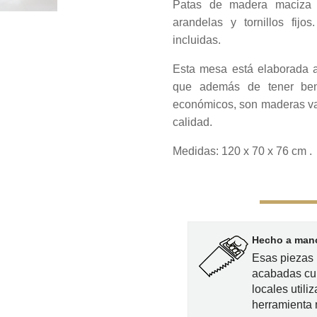
Patas de madera maciza d
arandelas y tornillos fij
incluidas.
Esta mesa está elaborada a
que además de tener bene
económicos, son maderas val
calidad.
Medidas: 120 x 70 x 76 cm .
Hecho a mano
Esas piezas 
acabadas cu
locales utili
herramienta