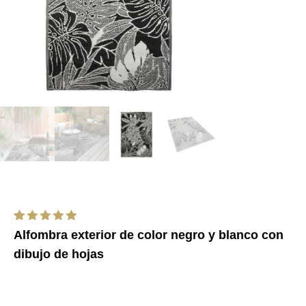
Valorado
1
Alfombra exterior de color negro y blanco con
con
5.00
de 5 en
dibujo de hojas
base a
valoración
de un
cliente