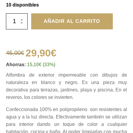
10 disponibles
Alfombra
AÑADIR AL CARRITO
exterior
de
color
negro
y
29,90
€
45,00
€
blanco
El
El
con
dibujo
Ahorras:
15,10
€
(33%)
de
precio
precio
Alfombra de exterior impermeable con dibujos de
hojas
cantidad
naturaleza en blanco y negro. Es una pieza muy
original
actual
decorativa para terrazas, jardines, playa y piscina. En el
reverso, los colores se invierten.
era:
es:
Confeccionada 100% en polipropileno son resistentes al
agua y a la luz directa. Efectivamente también se utilizan
45,00€.
29,90€.
para interior dando un toque de color a cualquier
habitación, cocina y baño. Al poder limpiarlas con mucha