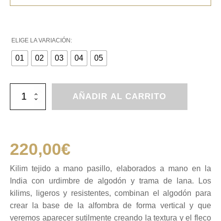
ELIGE LA VARIACIÓN:
01
02
03
04
05
Kilim
AÑADIR AL CARRITO
tejido
a
mano
pasillo
cantidad
220,00
€
Kilim tejido a mano pasillo, elaborados a mano en la
India con urdimbre de algodón y trama de lana. Los
kilims, ligeros y resistentes, combinan el algodón para
crear la base de la alfombra de forma vertical y que
veremos aparecer sutilmente creando la textura y el fleco