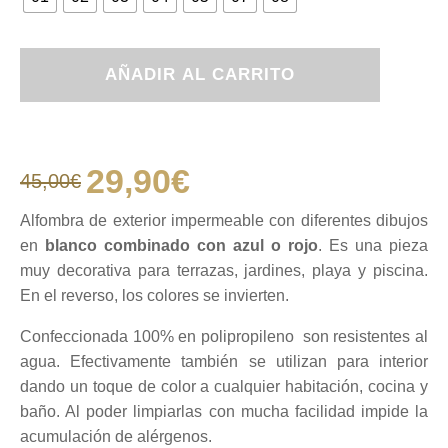
Alfombra
AÑADIR AL CARRITO
exterior
color
blanco
con
azul
29,90
€
45,00
€
o
El
El
rojo
cantidad
Alfombra de exterior impermeable con diferentes dibujos
en
blanco combinado con azul o rojo
. Es una pieza
precio
precio
muy decorativa para terrazas, jardines, playa y piscina.
En el reverso, los colores se invierten.
original
actual
Confeccionada 100% en polipropileno son resistentes al
era:
es:
agua. Efectivamente también se utilizan para interior
dando un toque de color a cualquier habitación, cocina y
baño. Al poder limpiarlas con mucha facilidad impide la
45,00€.
29,90€.
acumulación de alérgenos.