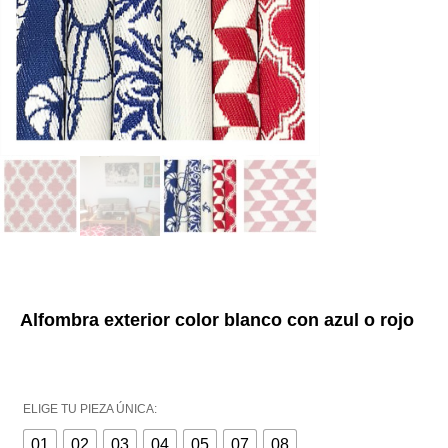
Alfombra exterior color blanco con azul o rojo
ELIGE TU PIEZA ÚNICA:
01
02
03
04
05
07
08