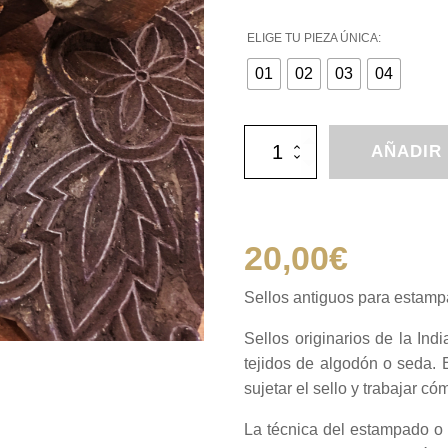
ELIGE TU PIEZA ÚNICA:
01
02
03
04
Sellos
AÑADIR
antiguos
para
estampar
y
decorar
20,00
€
cantidad
Sellos antiguos para estamp
Sellos originarios de la Ind
tejidos de algodón o seda. 
sujetar el sello y trabajar 
La técnica del estampado o