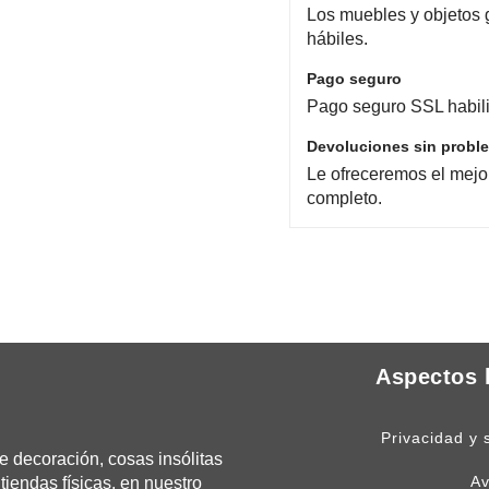
Los muebles y objetos 
hábiles.
Pago seguro
Pago seguro SSL habili
Devoluciones sin probl
Le ofreceremos el mejo
completo.
Aspectos 
Privacidad y 
 decoración, cosas insólitas
Av
tiendas físicas, en nuestro