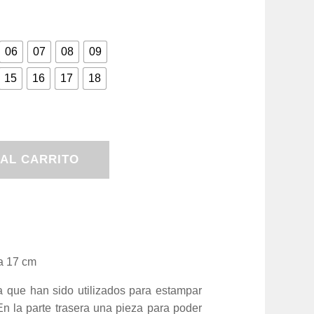
06
07
08
09
15
16
17
18
 AL CARRITO
a 17 cm
ia que han sido utilizados para estampar
En la parte trasera una pieza para poder