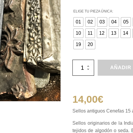
ELIGE TU PIEZA ÚNICA:
01
02
03
04
05
10
11
12
13
14
19
20
Sellos
AÑADIR
antiguos
Cenefas
15
a
17
14,00
€
cm
cantidad
Sellos antiguos Cenefas 15 
Sellos originarios de la Ind
tejidos de algodón o seda. 