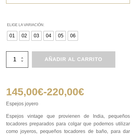
ELIGE LA VARIACIÓN:
01
02
03
04
05
06
Espejos
AÑADIR AL CARRITO
joyero
cantidad
145,00
€
-
220,00
€
Rango
Espejos joyero
de
Espejos vintage que provienen de India, pequeños
tocadores preparados para colgar que podemos utilizar
precios:
como joyeros, pequeños tocadores de baño, para dar