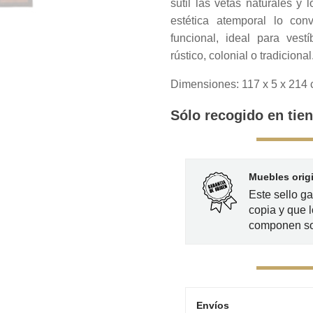
sutil las vetas naturales y 
estética atemporal lo co
funcional, ideal para vest
rústico, colonial o tradicional
Dimensiones: 117 x 5 x 214
Sólo recogido en tien
Muebles orig
Este sello g
copia y que l
componen so
Envíos