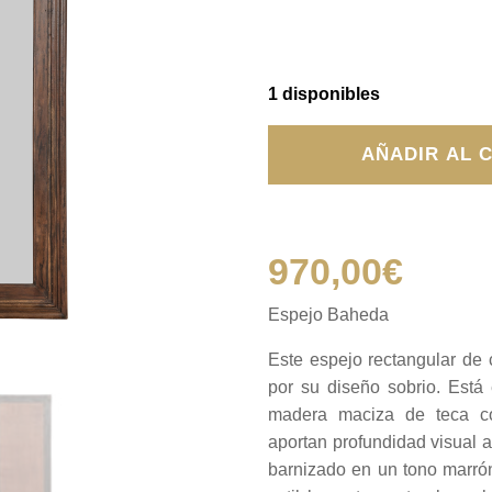
1 disponibles
Espejo
AÑADIR AL 
Baheda
cantidad
970,00
€
Espejo Baheda
Este espejo rectangular de
por su diseño sobrio. Est
madera maciza de teca co
aportan profundidad visual 
barnizado en un tono marrón