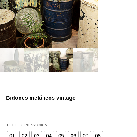
Bidones metálicos vintage
ELIGE TU PIEZA ÚNICA:
01
02
03
04
05
06
07
08