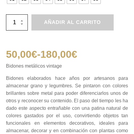
Bidones
AÑADIR AL CARRITO
metálicos
vintage
cantidad
50,00
€
-
180,00
€
Rango
Bidones metálicos vintage
de
Bidones elaborados hace años por artesanos para
almacenar grano y legumbres. Se pintaron con colores
precios:
brillantes sobre metal para poder diferenciarlos unos de
otros y reconocer su contenido. El paso del tiempo les ha
desde
dado este aspecto entrañable con una patina natural de
colores gastados por el uso, convirtiendo objetos tan
funcionales en elementos decorativos, ideales para
50,00€
almacenar, decorar y en combinación con plantas como