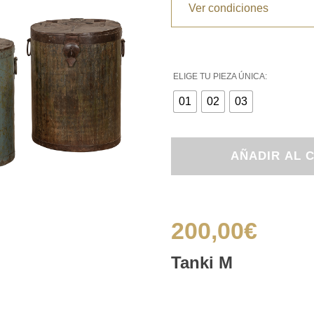
Ver condiciones
ELIGE TU PIEZA ÚNICA:
01
02
03
Tanki
AÑADIR AL 
M
cantidad
200,00
€
Tanki M