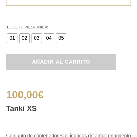
ELIGE TU PIEZA ÚNICA:
01
02
03
04
05
Tanki
AÑADIR AL CARRITO
XS
cantidad
100,00
€
Tanki XS
Conjunto de contenedores cilíndricos de almacenamiento