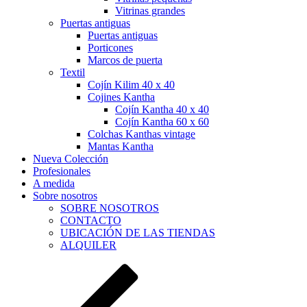
Vitrinas grandes
Puertas antiguas
Puertas antiguas
Porticones
Marcos de puerta
Textil
Cojín Kilim 40 x 40
Cojines Kantha
Cojín Kantha 40 x 40
Cojín Kantha 60 x 60
Colchas Kanthas vintage
Mantas Kantha
Nueva Colección
Profesionales
A medida
Sobre nosotros
SOBRE NOSOTROS
CONTACTO
UBICACIÓN DE LAS TIENDAS
ALQUILER