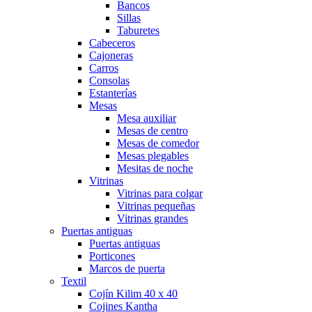
Bancos
Sillas
Taburetes
Cabeceros
Cajoneras
Carros
Consolas
Estanterías
Mesas
Mesa auxiliar
Mesas de centro
Mesas de comedor
Mesas plegables
Mesitas de noche
Vitrinas
Vitrinas para colgar
Vitrinas pequeñas
Vitrinas grandes
Puertas antiguas
Puertas antiguas
Porticones
Marcos de puerta
Textil
Cojín Kilim 40 x 40
Cojines Kantha