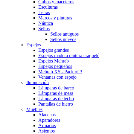
Cubos y maceteros
Esculturas
Letras
Marcos y pinturas
Náutica
Sellos
Sellos antiguos
Sellos nuevos
Espejos
Espejos grandes
Espejos madera pintura craquelé
Espejos Mehrab
Espejos pequeños
Mehrab XS - Pack of 3
Ventanas con espejo
Iluminación
Lámparas de barco
Lámparas de mesa
Lámparas de techo
Pantallas de hierro
Muebles
Alacenas
Aparadores
Armarios
Asientos