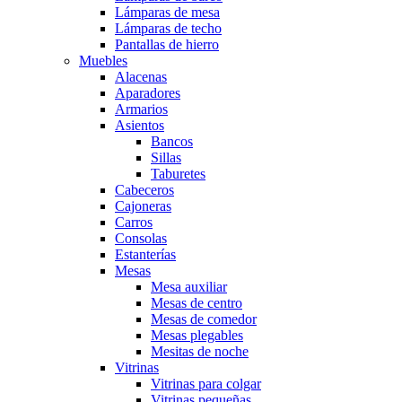
Lámparas de mesa
Lámparas de techo
Pantallas de hierro
Muebles
Alacenas
Aparadores
Armarios
Asientos
Bancos
Sillas
Taburetes
Cabeceros
Cajoneras
Carros
Consolas
Estanterías
Mesas
Mesa auxiliar
Mesas de centro
Mesas de comedor
Mesas plegables
Mesitas de noche
Vitrinas
Vitrinas para colgar
Vitrinas pequeñas