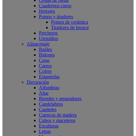
Cestas de metal
Cuadernos cuero
Herrajes
Pomos y tiradores
Pomos de cerámica
Tiradores de bronce
Percheros
Utensilios
Almacenaje
Baúles
Bidones
Cajas
Carros
Cofres
Estanterías
Decoración
Alfombras
Altar
Biombo y separadores
Candelabros
Capiteles
Cuencos de madera
Cubos y maceteros
Esculturas
Letras