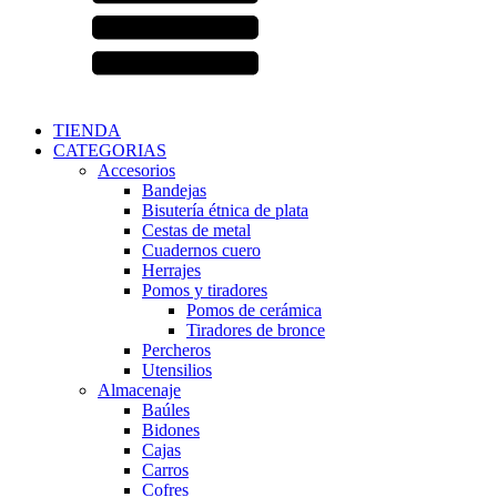
TIENDA
CATEGORIAS
Accesorios
Bandejas
Bisutería étnica de plata
Cestas de metal
Cuadernos cuero
Herrajes
Pomos y tiradores
Pomos de cerámica
Tiradores de bronce
Percheros
Utensilios
Almacenaje
Baúles
Bidones
Cajas
Carros
Cofres