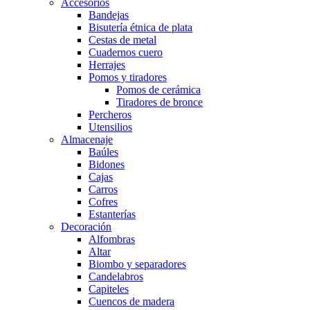
Accesorios
Bandejas
Bisutería étnica de plata
Cestas de metal
Cuadernos cuero
Herrajes
Pomos y tiradores
Pomos de cerámica
Tiradores de bronce
Percheros
Utensilios
Almacenaje
Baúles
Bidones
Cajas
Carros
Cofres
Estanterías
Decoración
Alfombras
Altar
Biombo y separadores
Candelabros
Capiteles
Cuencos de madera