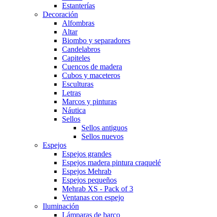
Estanterías
Decoración
Alfombras
Altar
Biombo y separadores
Candelabros
Capiteles
Cuencos de madera
Cubos y maceteros
Esculturas
Letras
Marcos y pinturas
Náutica
Sellos
Sellos antiguos
Sellos nuevos
Espejos
Espejos grandes
Espejos madera pintura craquelé
Espejos Mehrab
Espejos pequeños
Mehrab XS - Pack of 3
Ventanas con espejo
Iluminación
Lámparas de barco