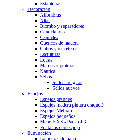
Estanterías
Decoración
Alfombras
Altar
Biombo y separadores
Candelabros
Capiteles
Cuencos de madera
Cubos y maceteros
Esculturas
Letras
Marcos y pinturas
Náutica
Sellos
Sellos antiguos
Sellos nuevos
Espejos
Espejos grandes
Espejos madera pintura craquelé
Espejos Mehrab
Espejos pequeños
Mehrab XS - Pack of 3
Ventanas con espejo
Iluminación
Lámparas de barco