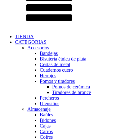
TIENDA
CATEGORIAS
Accesorios
Bandejas
Bisutería étnica de plata
Cestas de metal
Cuadernos cuero
Herrajes
Pomos y tiradores
Pomos de cerámica
Tiradores de bronce
Percheros
Utensilios
Almacenaje
Baúles
Bidones
Cajas
Carros
Cofres