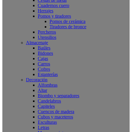
Cestas de metal
Cuadernos cuero
Herrajes
Pomos y tiradores
Pomos de cerámica
Tiradores de bronce
Percheros
Utensilios
Almacenaje
Baúles
Bidones
Cajas
Carros
Cofres
Estanterías
Decoración
Alfombras
Altar
Biombo y separadores
Candelabros
Capiteles
Cuencos de madera
Cubos y maceteros
Esculturas
Letras