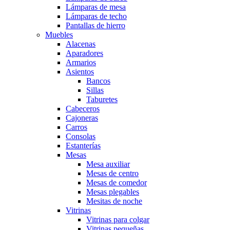
Lámparas de mesa
Lámparas de techo
Pantallas de hierro
Muebles
Alacenas
Aparadores
Armarios
Asientos
Bancos
Sillas
Taburetes
Cabeceros
Cajoneras
Carros
Consolas
Estanterías
Mesas
Mesa auxiliar
Mesas de centro
Mesas de comedor
Mesas plegables
Mesitas de noche
Vitrinas
Vitrinas para colgar
Vitrinas pequeñas