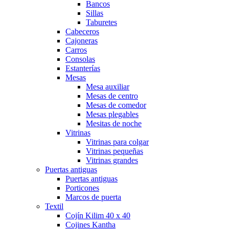
Bancos
Sillas
Taburetes
Cabeceros
Cajoneras
Carros
Consolas
Estanterías
Mesas
Mesa auxiliar
Mesas de centro
Mesas de comedor
Mesas plegables
Mesitas de noche
Vitrinas
Vitrinas para colgar
Vitrinas pequeñas
Vitrinas grandes
Puertas antiguas
Puertas antiguas
Porticones
Marcos de puerta
Textil
Cojín Kilim 40 x 40
Cojines Kantha