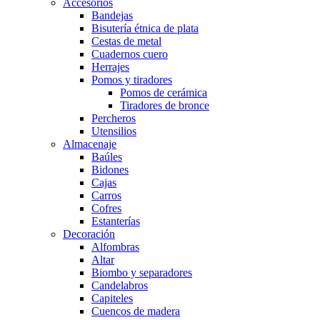
Accesorios
Bandejas
Bisutería étnica de plata
Cestas de metal
Cuadernos cuero
Herrajes
Pomos y tiradores
Pomos de cerámica
Tiradores de bronce
Percheros
Utensilios
Almacenaje
Baúles
Bidones
Cajas
Carros
Cofres
Estanterías
Decoración
Alfombras
Altar
Biombo y separadores
Candelabros
Capiteles
Cuencos de madera