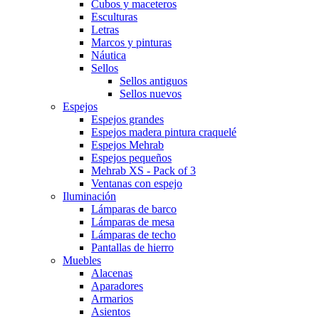
Cubos y maceteros
Esculturas
Letras
Marcos y pinturas
Náutica
Sellos
Sellos antiguos
Sellos nuevos
Espejos
Espejos grandes
Espejos madera pintura craquelé
Espejos Mehrab
Espejos pequeños
Mehrab XS - Pack of 3
Ventanas con espejo
Iluminación
Lámparas de barco
Lámparas de mesa
Lámparas de techo
Pantallas de hierro
Muebles
Alacenas
Aparadores
Armarios
Asientos