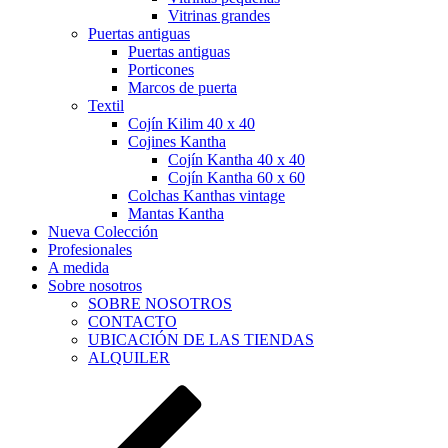
Vitrinas grandes
Puertas antiguas
Puertas antiguas
Porticones
Marcos de puerta
Textil
Cojín Kilim 40 x 40
Cojines Kantha
Cojín Kantha 40 x 40
Cojín Kantha 60 x 60
Colchas Kanthas vintage
Mantas Kantha
Nueva Colección
Profesionales
A medida
Sobre nosotros
SOBRE NOSOTROS
CONTACTO
UBICACIÓN DE LAS TIENDAS
ALQUILER