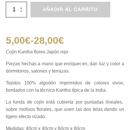
Cojín
AÑADIR AL CARRITO
Kantha
flores
Japón
rojo
cantidad
5,00
€
-
28,00
€
Rango
Cojín Kantha flores Japón rojo
de
Piezas hechas a mano que enriquecen, dan luz y color a
dormitorios, salones y terrazas.
precios:
Tejidos 100% algodón imprimidos de colores vivos,
bordados con la técnica Kantha
típica
de la India.
desde
La funda de cojín está cubierta por puntadas lineales,
5,00€
sobre motivos florales, que unen las dos telas dando un
ligero efecto rizado.
hasta
Medidas: 40cm x 40cm y 60cm x 60cm