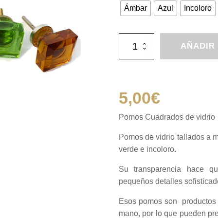
Ámbar
Azul
Incoloro
Pomos
AÑADIR
Cuadrados
de
vidrio
cantidad
5,00
€
Pomos Cuadrados de vidrio
Pomos de vidrio tallados a 
verde e incoloro.
Su transparencia hace qu
pequeños detalles sofisticad
Esos pomos son productos t
mano, por lo que pueden pres