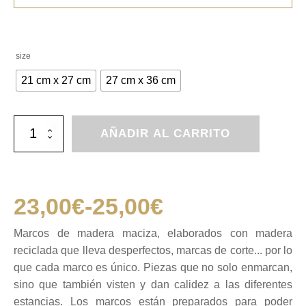
size
21 cm x 27 cm
27 cm x 36 cm
Marcos
AÑADIR AL CARRITO
de
madera
A4
y
A5
23,00
€
-
25,00
€
cantidad
Rango
Marcos de madera maciza, elaborados con madera
reciclada que lleva desperfectos, marcas de corte... por lo
de
que cada marco es único. Piezas que no solo enmarcan,
sino que también visten y dan calidez a las diferentes
precios:
estancias. Los marcos están preparados para poder