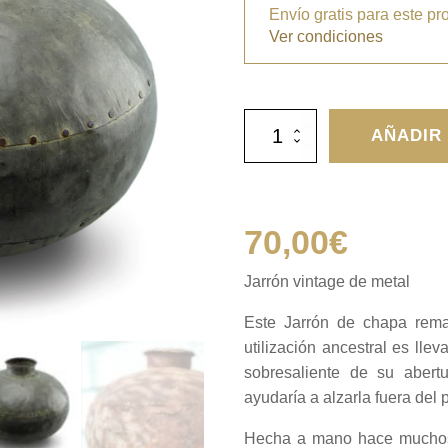
Envío gratis para este pr
Ver condiciones
Jarrón
AÑADIR
vintage
de
metal
cantidad
70,00
€
Jarrón vintage de metal
Este Jarrón de chapa rem
utilización ancestral es lle
sobresaliente de su abertu
ayudaría a alzarla fuera del 
Hecha a mano hace muchos a