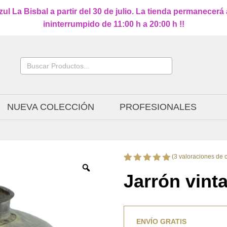
l La Bisbal a partir del 30 de julio. La tienda permanecerá
ininterrumpido de 11:00 h a 20:00 h !!
Buscar:
NUEVA COLECCIÓN
PROFESIONALES
(
3
valoraciones de c
Valorado
3
Jarrón vint
con
5.00
de 5 en
base a
valoraciones
de
clientes
ENVÍO GRATIS