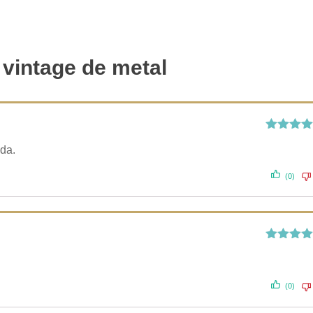
 vintage de metal
Valorado
nda.
con
5
de 
(0)
Valorado
con
5
de 
(0)