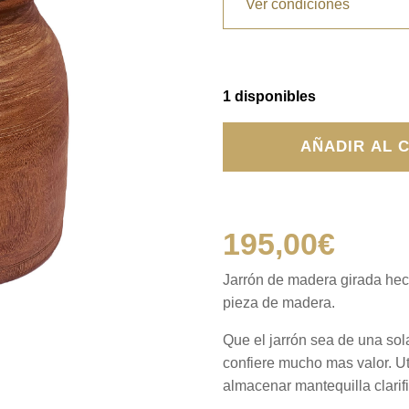
Ver condiciones
1 disponibles
Jarrón
AÑADIR AL 
de
madera
cantidad
195,00
€
Jarrón de madera girada hech
pieza de madera.
Que el jarrón sea de una sol
confiere mucho mas valor. Ut
almacenar mantequilla clarif