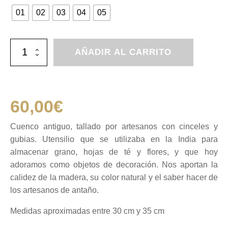
01
02
03
04
05
Cuenco
AÑADIR AL CARRITO
antiguo,
artesanal
de
madera
maciza,
60,00
€
tallado
a
mano
Cuenco antiguo, tallado por artesanos con cinceles y
cantidad
gubias. Utensilio que se utilizaba en la India para
almacenar grano, hojas de té y flores, y que hoy
adoramos como objetos de decoración. Nos aportan la
calidez de la madera, su color natural y el saber hacer de
los artesanos de antaño.
Medidas aproximadas entre 30 cm y 35 cm