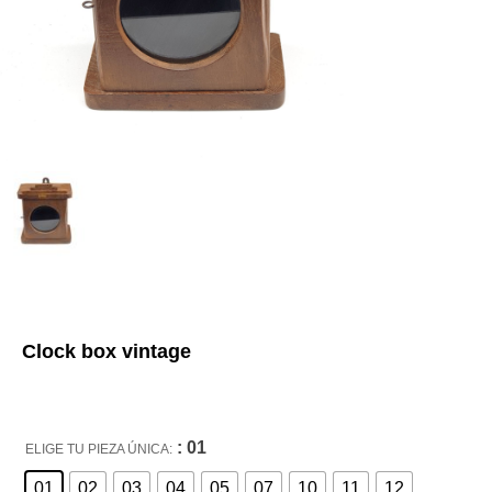
Clock box vintage
: 01
ELIGE TU PIEZA ÚNICA:
01
02
03
04
05
07
10
11
12