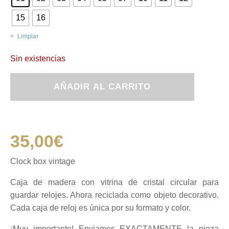
15
16
Limpiar
Sin existencias
Clock
AÑADIR AL CARRITO
box
vintage
cantidad
35,00
€
Clock box vintage
Caja de madera con vitrina de cristal circular para
guardar relojes. Ahora reciclada como objeto decorativo.
Cada caja de reloj es única por su formato y color.
¡Muy importante! Enviamos EXACTAMENTE la pieza