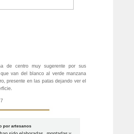
 de centro muy sugerente por sus
 que van del blanco al verde manzana
ro, presente en las patas dejando ver el
ficie.
37
 por artesanos
han sido elaboradas , montadas y