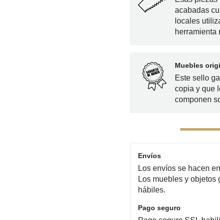
acabadas cu
locales utili
herramienta
Muebles orig
Este sello g
copia y que l
componen so
Envíos
Los envíos se hacen en 
Los muebles y objetos 
hábiles.
Pago seguro