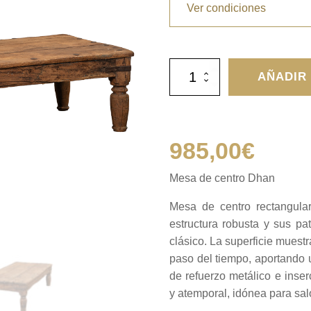
Ver condiciones
Mesa
AÑADIR
de
centro
Dhan
cantidad
985,00
€
Mesa de centro Dhan
Mesa de centro rectangula
estructura robusta y sus p
clásico. La superficie muestr
paso del tiempo, aportando u
de refuerzo metálico e inser
y atemporal, idónea para sa