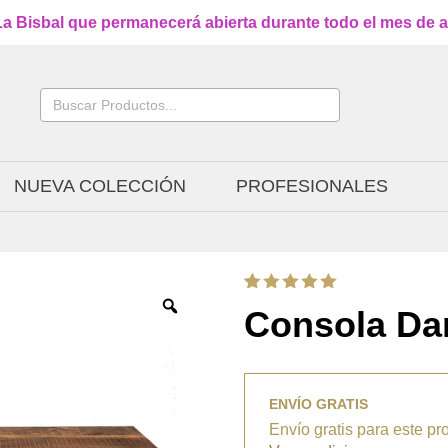
a Bisbal que permanecerá abierta durante todo el mes de ag
Buscar:
NUEVA COLECCIÓN
PROFESIONALES
Valorado
1
Consola Da
con
5.00
de 5 en
base a
valoración
de un
cliente
ENVÍO GRATIS
Envío gratis para este pr