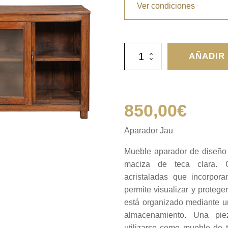
Ver condiciones
Aparador
AÑADIR
Jau
cantidad
850,00
€
Aparador Jau
Mueble aparador de diseño 
maciza de teca clara. 
acristaladas que incorpora
permite visualizar y proteger
está organizado mediante u
almacenamiento. Una pie
utilizarse como mueble de te