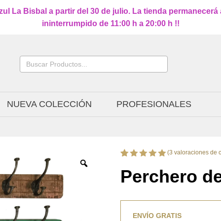
l La Bisbal a partir del 30 de julio. La tienda permanecerá
ininterrumpido de 11:00 h a 20:00 h !!
Buscar:
NUEVA COLECCIÓN
PROFESIONALES
(
3
valoraciones de c
Valorado
3
Perchero d
con
5.00
de 5 en
base a
valoraciones
de
clientes
ENVÍO GRATIS