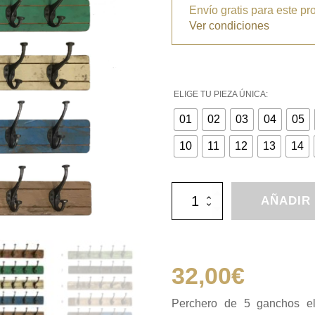
Envío gratis para este pr
Ver condiciones
ELIGE TU PIEZA ÚNICA:
01
02
03
04
05
10
11
12
13
14
Perchero
AÑADIR
de
5
ganchos
cantidad
32,00
€
Perchero de 5 ganchos el