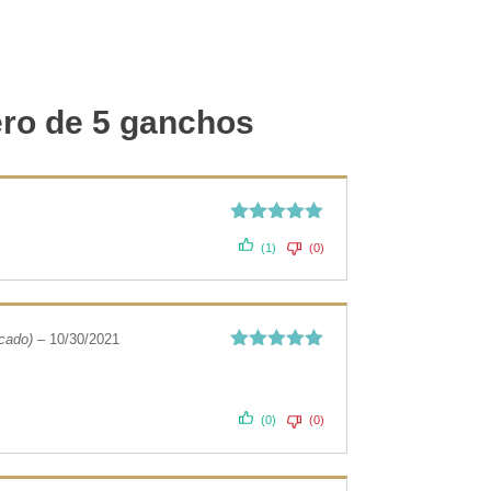
ro de 5 ganchos
Valorado
(1)
(0)
con
5
de 5
icado)
–
10/30/2021
Valorado
con
5
de 5
(0)
(0)