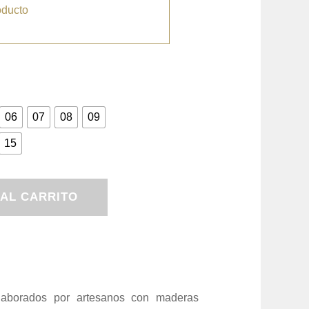
oducto
06
07
08
09
15
 AL CARRITO
aborados por artesanos con maderas