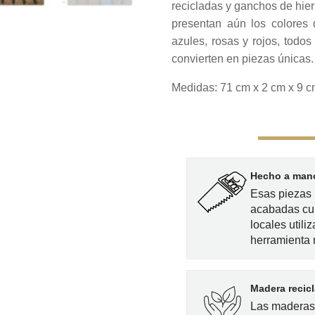
recicladas y ganchos de hier
presentan aún los colores 
azules, rosas y rojos, todo
convierten en piezas únicas.
Medidas: 71 cm x 2 cm x 9 
Hecho a mano
Esas piezas 
acabadas cu
locales utili
herramienta
Madera recic
Las maderas 