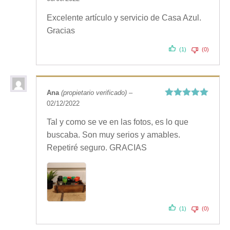
con
5
de 5
Excelente artículo y servicio de Casa Azul.
Gracias
(1)
(0)
Ana
(propietario verificado)
–
02/12/2022
Valorado
con
5
de 5
Tal y como se ve en las fotos, es lo que
buscaba. Son muy serios y amables.
Repetiré seguro. GRACIAS
(1)
(0)