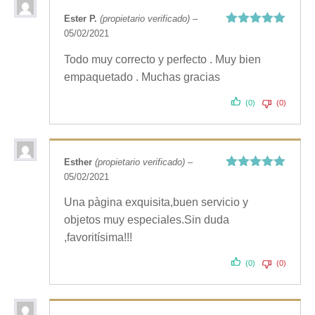
Ester P.
(propietario verificado)
–
05/02/2021
Valorado
con
5
de 5
Todo muy correcto y perfecto . Muy bien
empaquetado . Muchas gracias
(0)
(0)
Esther
(propietario verificado)
–
05/02/2021
Valorado
con
5
de 5
Una pàgina exquisita,buen servicio y
objetos muy especiales.Sin duda
,favoritísima!!!
(0)
(0)