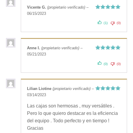
Vicente G.
(propietario verificado)
–
06/15/2023
Valorado
con
5
de 5
(1)
(0)
Anne I.
(propietario verificado)
–
05/21/2023
Valorado
con
5
de 5
(0)
(0)
Lilian Liotine
(propietario verificado)
–
03/14/2023
Valorado
con
5
de 5
Las cajas son hermosas , muy versátiles .
Pero lo que quiero destacar es la eficiencia
del equipo . Todo perfecto y en tiempo !
Gracias