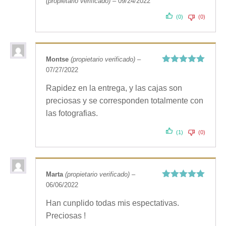
(propietario verificado)
–
09/24/2022
Valorado
con
5
de 5
(0)
(0)
Montse
(propietario verificado)
–
07/27/2022
Valorado
con
5
de 5
Rapidez en la entrega, y las cajas son
preciosas y se corresponden totalmente con
las fotografias.
(1)
(0)
Marta
(propietario verificado)
–
06/06/2022
Valorado
con
5
de 5
Han cunplido todas mis espectativas.
Preciosas !