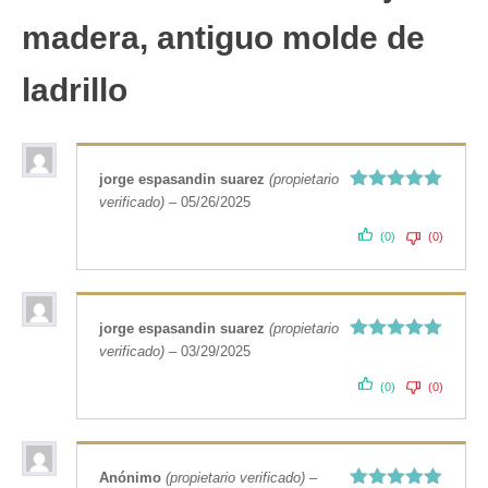
madera, antiguo molde de
ladrillo
jorge espasandin suarez
(propietario
verificado)
–
05/26/2025
Valorado
con
5
de 5
(0)
(0)
jorge espasandin suarez
(propietario
verificado)
–
03/29/2025
Valorado
con
5
de 5
(0)
(0)
Anónimo
(propietario verificado)
–