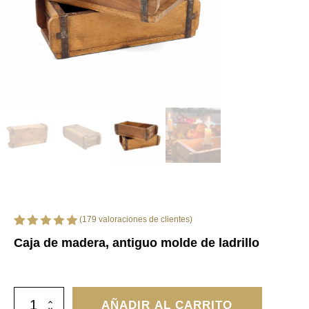
(
179
valoraciones de clientes)
Valorado
179
Caja de madera, antiguo molde de ladrillo
con
4.96
de 5 en
base a
valoraciones
de
Caja
clientes
AÑADIR AL CARRITO