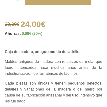
de
madera,
antiguo
molde
de
24,00
€
30,00
€
ladrillo
El
El
cantidad
Ahorras:
6,00
€
(20%)
precio
precio
Caja de madera, antiguo molde de ladrillo
original
actual
Moldes antiguos de madera con refuerzos de metal que
era:
es:
fueron fabricados hace muchos años antes de la
industrialización de las fabricas de ladrillos.
30,00€.
24,00€.
Cada piezas son únicas y tienen pequeños defectos,
detalles y variacio
nes de la madera o del hierro por
causa de su fabricación artesanal y del uso intensivo que
les fue dado...