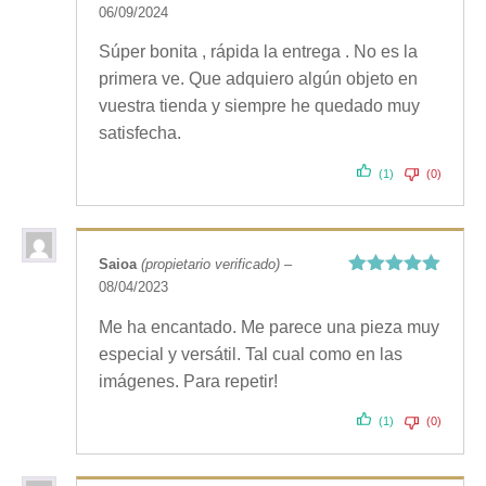
06/09/2024
Valorado
con
5
de 5
Súper bonita , rápida la entrega . No es la
primera ve. Que adquiero algún objeto en
vuestra tienda y siempre he quedado muy
satisfecha.
(1)
(0)
Saioa
(propietario verificado)
–
08/04/2023
Valorado
con
5
de 5
Me ha encantado. Me parece una pieza muy
especial y versátil. Tal cual como en las
imágenes. Para repetir!
(1)
(0)