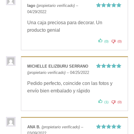
Iago
(propietario verificado)
–
04/29/2022
Valorado
con
5
de 5
Una caja preciosa para decorar. Un
producto genial
(0)
(0)
MICHELLE ELIZBURU SERRANO
(propietario verificado)
–
04/25/2022
Valorado
con
5
de 5
Pedido perfecto, coincide con las fotos y
envío bien embalado y rápido
(1)
(0)
ANA B.
(propietario verificado)
–
03/09/2022
Valorado