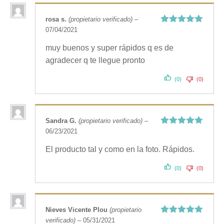
rosa s.
(propietario verificado)
–
07/04/2021
Valorado
con
5
de 5
muy buenos y super rápidos q es de
agradecer q te llegue pronto
(0)
(0)
Sandra G.
(propietario verificado)
–
06/23/2021
Valorado
con
5
de 5
El producto tal y como en la foto. Rápidos.
(0)
(0)
Nieves Vicente Plou
(propietario
verificado)
–
05/31/2021
Valorado