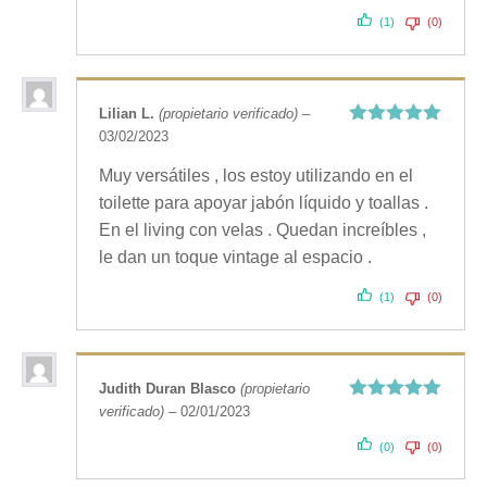
(1)
(0)
Lilian L.
(propietario verificado)
–
03/02/2023
Valorado
con
5
de 5
Muy versátiles , los estoy utilizando en el
toilette para apoyar jabón líquido y toallas .
En el living con velas . Quedan increíbles ,
le dan un toque vintage al espacio .
(1)
(0)
Judith Duran Blasco
(propietario
verificado)
–
02/01/2023
Valorado
con
5
de 5
(0)
(0)