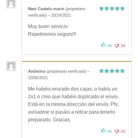
Nani Castelo marin
(propietario
verificado)
–
10/24/2021
Valorado
con
5
de 5
Muy buen servicio
Repetiremos seguro!!!
(0)
(0)
Anónimo
(propietario verificado)
–
10/06/2021
Valorado
con
5
de 5
Me habéis enviado dos cajas, o había un
2x1 o creo que habéis duplicado el envío.
Está en la misma dirección del envío. Pfv,
avisadme si pasáis a retirar para tenerlo
preparado. Gracias
(0)
(0)