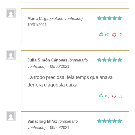
Maria C.
(propietario verificado)
–
10/01/2021
Valorado
con
5
de 5
(0)
(0)
Júlia Simón Cánovas
(propietario
verificado)
–
09/30/2021
Valorado
con
5
de 5
La trobo preciosa, feia temps que anava
derrera d'aquesta caixa.
(0)
(0)
Vanacloig MPaz
(propietario
verificado)
–
09/29/2021
Valorado
con
5
de 5